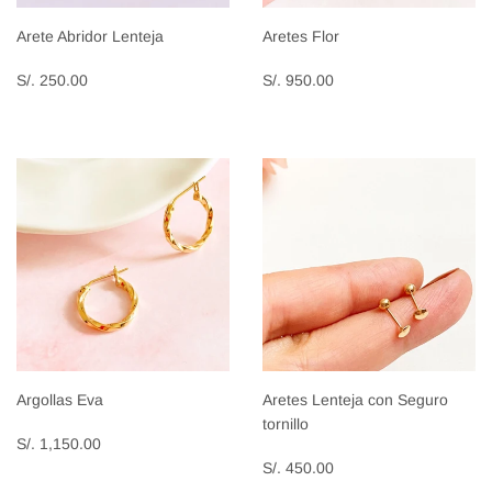
Arete Abridor Lenteja
Aretes Flor
Precio
S/.
Precio
S/.
S/. 250.00
S/. 950.00
habitual
250.00
habitual
950.00
Argollas Eva
Aretes Lenteja con Seguro
tornillo
Precio
S/.
S/. 1,150.00
habitual
1,150.00
Precio
S/.
S/. 450.00
habitual
450.00