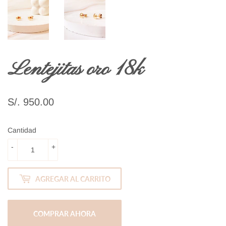
Lentejitas oro 18k
S/. 950.00
S/.
950.00
Cantidad
-
+
AGREGAR AL CARRITO
COMPRAR AHORA