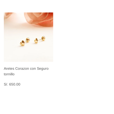
Aretes Corazon con Seguro
tornillo
Precio
S/.
S/. 650.00
habitual
650.00