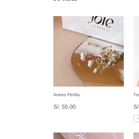
Aretes Perlita
Tr
Precio
S/.
P
S/. 55.00
S/
habitual
55.00
d
v
A