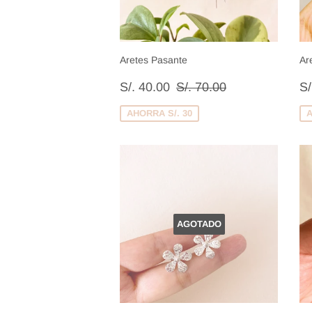
Aretes Pasante
Ar
Precio
S/.
P
Precio habitual
S/. 70.00
S/. 40.00
S/. 70.00
S/
de
40.00
d
venta
v
AHORRA S/. 30
A
AGOTADO