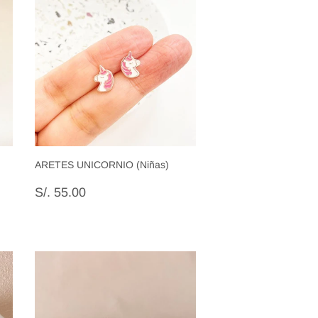
ARETES UNICORNIO (Niñas)
Precio
S/.
00
S/. 55.00
habitual
55.00