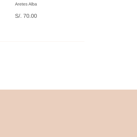
Aretes Alba
Precio
S/.
S/. 70.00
habitual
70.00