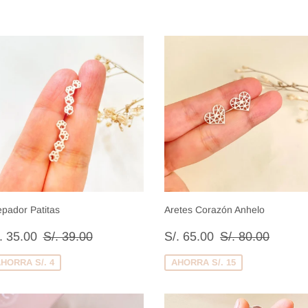
epador Patitas
Aretes Corazón Anhelo
recio
S/.
Precio
S/.
Precio habitual
S/. 39.00
Precio habitual
S/. 80.
. 35.00
S/. 39.00
S/. 65.00
S/. 80.00
e
35.00
de
65.00
enta
venta
HORRA S/. 4
AHORRA S/. 15