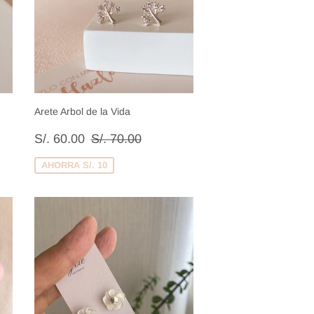
Arete Arbol de la Vida
Precio
S/.
Precio habitual
S/. 70.00
S/. 60.00
S/. 70.00
de
60.00
venta
AHORRA S/. 10