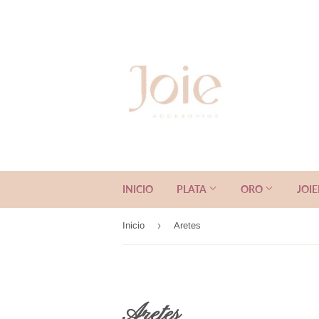
INICIO
PLATA
ORO
JOI
›
Inicio
Aretes
Aretes