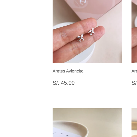
Aretes Avioncito
Ar
Precio
S/.
P
S/. 45.00
S/
habitual
45.00
h