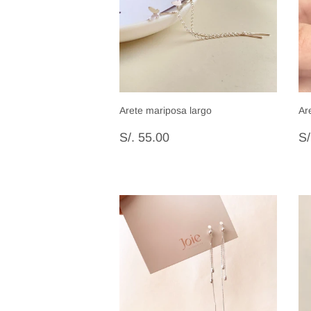
Arete mariposa largo
Ar
Precio
S/.
P
S/. 55.00
S/
habitual
55.00
h