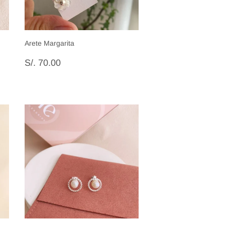
Arete Margarita
Precio
S/.
00
S/. 70.00
habitual
70.00