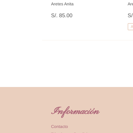
Aretes Anita
Ar
Precio
S/.
P
S/. 85.00
S/
habitual
85.00
d
v
A
Información
Contacto