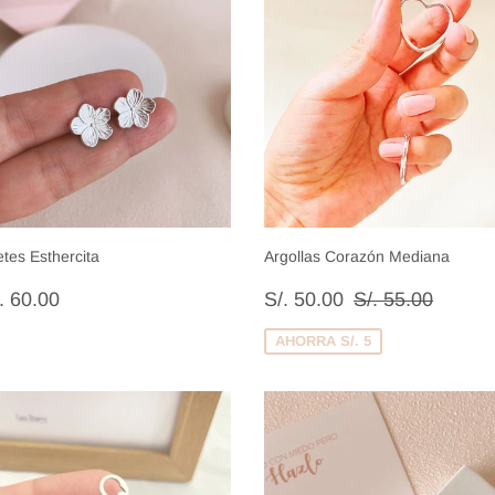
etes Esthercita
Argollas Corazón Mediana
recio
S/.
Precio
S/.
Precio habitual
S/. 55.
. 60.00
S/. 50.00
S/. 55.00
abitual
60.00
de
50.00
venta
AHORRA S/. 5