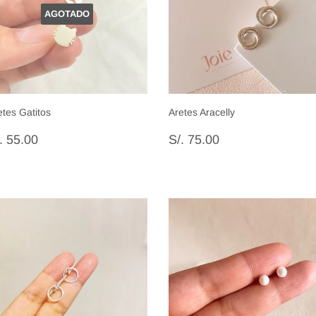
AGOTADO
etes Gatitos
Aretes Aracelly
recio
S/.
Precio
S/.
. 55.00
S/. 75.00
abitual
55.00
habitual
75.00