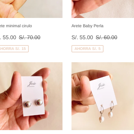
ete minimal cirulo
Arete Baby Perla
recio
S/.
Precio
S/.
Precio habitual
S/. 70.00
Precio habitual
S/. 60.
. 55.00
S/. 70.00
S/. 55.00
S/. 60.00
e
55.00
de
55.00
enta
venta
HORRA S/. 15
AHORRA S/. 5