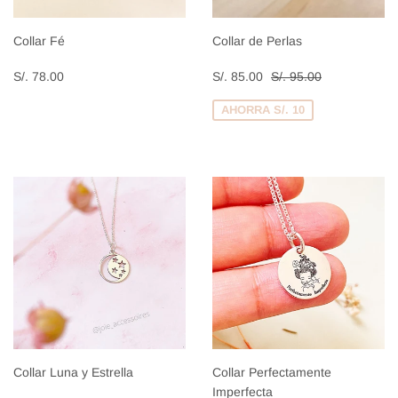
Collar Fé
Collar de Perlas
Precio
S/.
Precio
S/.
Precio habitual
S/. 95.00
S/. 78.00
S/. 85.00
S/. 95.00
habitual
78.00
de
85.00
venta
AHORRA S/. 10
Collar Luna y Estrella
Collar Perfectamente
Imperfecta