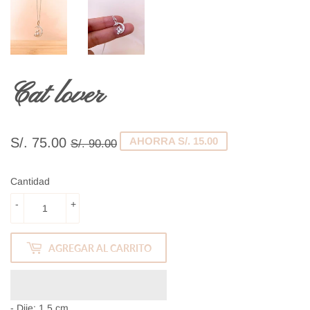
Cat lover
S/. 75.00
Precio
S/.
Precio
S/.
AHORRA S/. 15.00
S/. 90.00
habitual
90.00
de
75.00
venta
Cantidad
-
+
AGREGAR AL CARRITO
- Dije: 1.5 cm