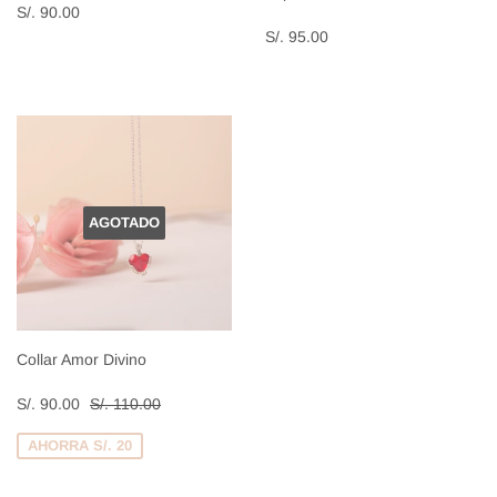
Precio
S/.
S/. 90.00
habitual
90.00
Precio
S/.
S/. 95.00
habitual
95.00
AGOTADO
Collar Amor Divino
Precio
S/.
Precio habitual
S/. 110.00
S/. 90.00
S/. 110.00
de
90.00
venta
AHORRA S/. 20