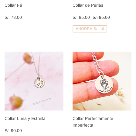
Collar Fé
Collar de Perlas
Precio
S/.
Precio
S/.
Precio habitual
S/. 95.00
S/. 78.00
S/. 85.00
S/. 95.00
habitual
78.00
de
85.00
venta
AHORRA S/. 10
Collar Luna y Estrella
Collar Perfectamente
Imperfecta
Precio
S/.
S/. 90.00