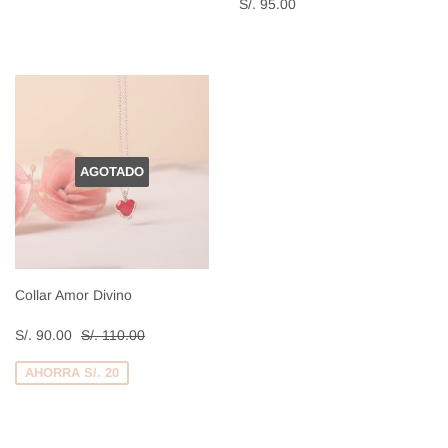
habitual
90.00
Precio
S/.
S/. 95.00
habitual
95.00
AGOTADO
Collar Amor Divino
Precio
S/.
Precio habitual
S/. 110.00
S/. 90.00
S/. 110.00
de
90.00
venta
AHORRA S/. 20