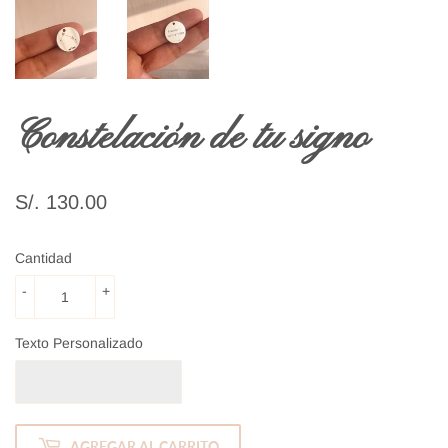
Constelación de tu signo
S/. 130.00
S/.
130.00
Cantidad
-
+
Texto Personalizado
AGREGAR AL CARRITO