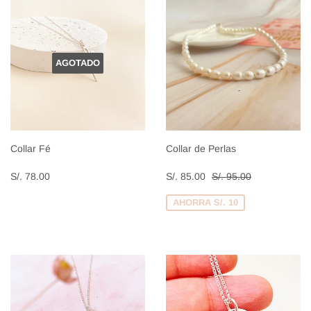
AGOTADO
Collar Fé
Collar de Perlas
Precio
S/.
Precio
S/.
Precio habitual
S/. 95.00
S/. 78.00
S/. 85.00
S/. 95.00
habitual
78.00
de
85.00
venta
AHORRA S/. 10