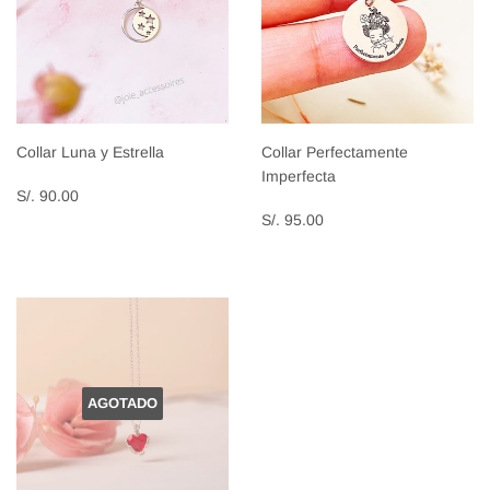
Collar Luna y Estrella
Collar Perfectamente
Imperfecta
Precio
S/.
S/. 90.00
habitual
90.00
Precio
S/.
S/. 95.00
habitual
95.00
AGOTADO