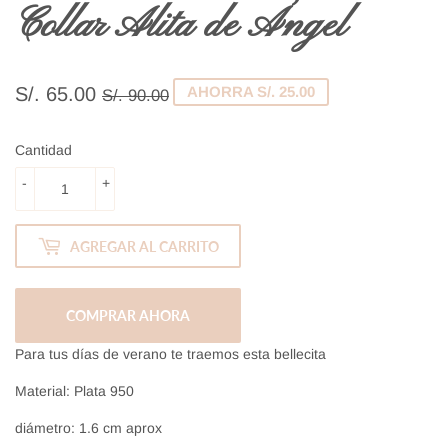
Collar Alita de Ángel
S/. 65.00
Precio
S/.
Precio
S/.
AHORRA S/. 25.00
S/. 90.00
habitual
90.00
de
65.00
venta
Cantidad
-
+
AGREGAR AL CARRITO
COMPRAR AHORA
Para tus días de verano te traemos esta bellecita
Material: Plata 950
diámetro: 1.6 cm aprox