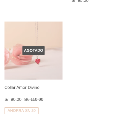
S/. 95.00
habitual
95.00
AGOTADO
Collar Amor Divino
Precio
S/.
Precio habitual
S/. 110.00
S/. 90.00
S/. 110.00
de
90.00
venta
AHORRA S/. 20