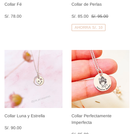
Collar Fé
Collar de Perlas
Precio
S/.
Precio
S/.
Precio habitual
S/. 95.00
S/. 78.00
S/. 85.00
S/. 95.00
habitual
78.00
de
85.00
venta
AHORRA S/. 10
Collar Luna y Estrella
Collar Perfectamente
Imperfecta
Precio
S/.
S/. 90.00
habitual
90.00
Precio
S/.