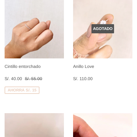
AGOTADO
Cintillo entorchado
Anillo Love
Precio
S/.
Precio
S/.
Precio habitual
S/. 55.00
S/. 40.00
S/. 55.00
S/. 110.00
de
40.00
habitual
110.00
venta
AHORRA S/. 15