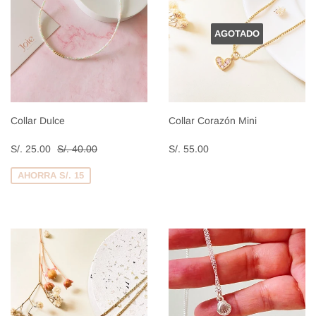
AGOTADO
Collar Dulce
Collar Corazón Mini
Precio
S/.
Precio
S/.
Precio habitual
S/. 40.00
S/. 25.00
S/. 40.00
S/. 55.00
de
25.00
habitual
55.00
venta
AHORRA S/. 15