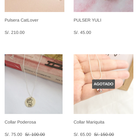
Pulsera CatLover
PULSER YULI
Precio
S/.
Precio
S/.
S/. 210.00
S/. 45.00
habitual
210.00
habitual
45.00
AGOTADO
Collar Poderosa
Collar Mariquita
Precio
S/.
Precio
S/.
Precio habitual
S/. 100.00
Precio habitual
S/. 150.00
S/. 75.00
S/. 100.00
S/. 65.00
S/. 150.00