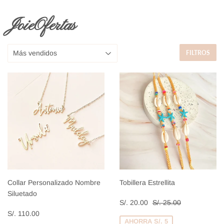
JoieOfertas
FILTROS
Collar Personalizado Nombre
Tobillera Estrellita
Siluetado
Precio
S/.
Precio habitual
S/. 25.00
S/. 20.00
S/. 25.00
Precio
S/.
de
20.00
S/. 110.00
habitual
110.00
venta
AHORRA S/. 5