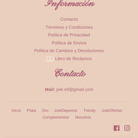
Información
Contacto
Términos y Condiciones
Política de Privacidad
Política de Envíos
Política de Cambios y Devoluciones
Libro de Reclamos
Contacto
Mail:
joie.inf@gmail.com
Inicio
Plata
Oro
JoieDeportes
Trendy
JoieOfertas
Complementos
Nosotros
Faceboo
Ins