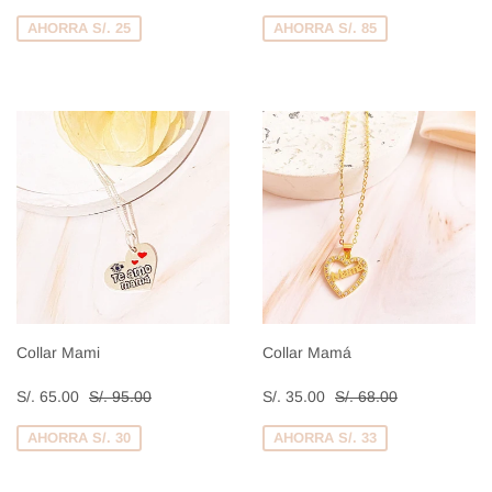
de
75.00
de
65.00
venta
venta
AHORRA S/. 25
AHORRA S/. 85
Collar Mami
Collar Mamá
Precio
S/.
Precio
S/.
Precio habitual
S/. 95.00
Precio habitual
S/. 68.00
S/. 65.00
S/. 95.00
S/. 35.00
S/. 68.00
de
65.00
de
35.00
venta
venta
AHORRA S/. 30
AHORRA S/. 33