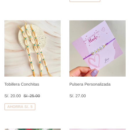
Tobillera Conchitas
Pulsera Personalizada
Precio
S/.
Precio
S/.
Precio habitual
S/. 25.00
S/. 20.00
S/. 25.00
S/. 27.00
de
20.00
habitual
27.00
venta
AHORRA S/. 5