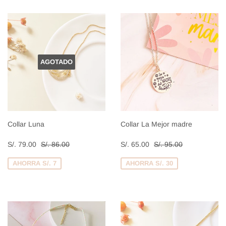
AGOTADO
Collar Luna
Collar La Mejor madre
Precio
S/.
Precio
S/.
Precio habitual
S/. 86.00
Precio habitual
S/. 95.00
S/. 79.00
S/. 86.00
S/. 65.00
S/. 95.00
de
79.00
de
65.00
venta
venta
AHORRA S/. 7
AHORRA S/. 30