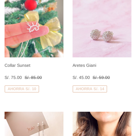
Collar Sunset
Aretes Giani
Precio
S/.
Precio
S/.
Precio habitual
S/. 85.00
Precio habitual
S/. 59.00
S/. 75.00
S/. 85.00
S/. 45.00
S/. 59.00
de
75.00
de
45.00
venta
venta
AHORRA S/. 10
AHORRA S/. 14