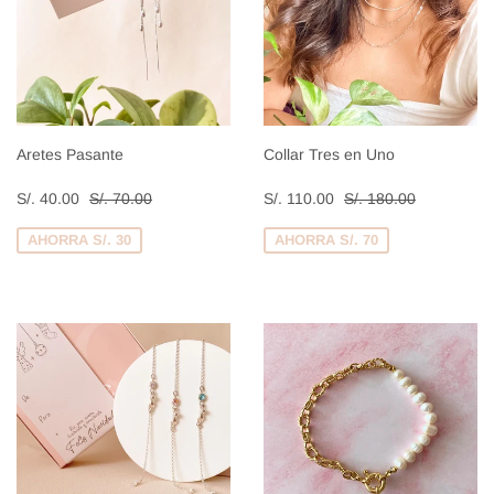
Aretes Pasante
Collar Tres en Uno
Precio
S/.
Precio
S/.
Precio habitual
S/. 70.00
Precio habitual
S/. 180.00
S/. 40.00
S/. 70.00
S/. 110.00
S/. 180.00
de
40.00
de
110.00
venta
venta
AHORRA S/. 30
AHORRA S/. 70