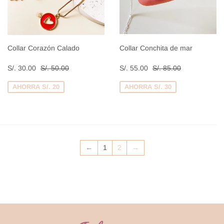
Collar Corazón Calado
Collar Conchita de mar
Precio
S/.
Precio
S/.
Precio habitual
S/. 50.00
Precio habitual
S/. 85.00
S/. 30.00
S/. 50.00
S/. 55.00
S/. 85.00
de
30.00
de
55.00
venta
venta
AHORRA S/. 20
AHORRA S/. 30
←
1
2
→